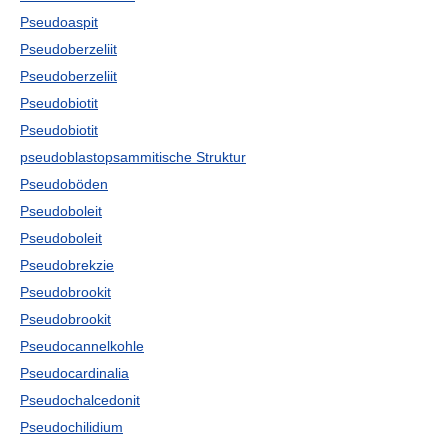
Pseudoaspit
Pseudoberzeliit
Pseudoberzeliit
Pseudobiotit
Pseudobiotit
pseudoblastopsammitische Struktur
Pseudoböden
Pseudoboleit
Pseudoboleit
Pseudobrekzie
Pseudobrookit
Pseudobrookit
Pseudocannelkohle
Pseudocardinalia
Pseudochalcedonit
Pseudochilidium