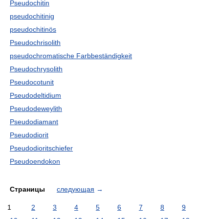
Pseudochitin
pseudochitinig
pseudochitinös
Pseudochrisolith
pseudochromatische Farbbeständigkeit
Pseudochrysolith
Pseudocotunit
Pseudodeltidium
Pseudodeweylith
Pseudodiamant
Pseudodiorit
Pseudodioritschiefer
Pseudoendokon
Страницы
следующая
→
1
2
3
4
5
6
7
8
9